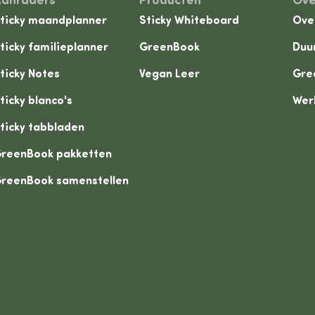
Aanraders
Producten
Ove
ticky maandplanner
Sticky Whiteboard
Ove
ticky familieplanner
GreenBook
Duu
ticky Notes
Vegan Leer
Gre
ticky blanco's
Wer
ticky tabbladen
reenBook pakketten
reenBook samenstellen