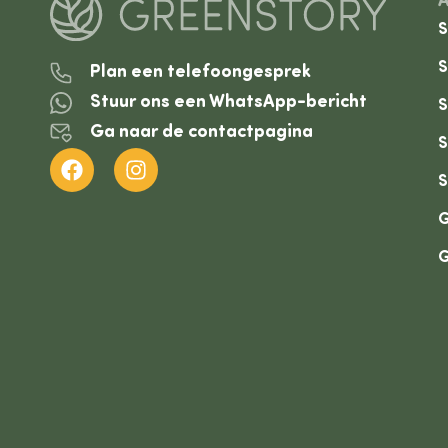
S
S
Plan een telefoongesprek
Stuur ons een WhatsApp-bericht
S
Ga naar de contactpagina
S
S
G
G