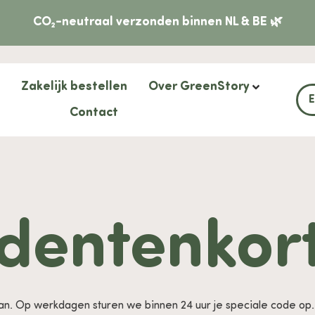
CO₂-neutraal verzonden binnen NL & BE 🌿
Zakelijk bestellen
Over GreenStory
Contact
dentenkor
aan. Op werkdagen sturen we binnen 24 uur je speciale code op