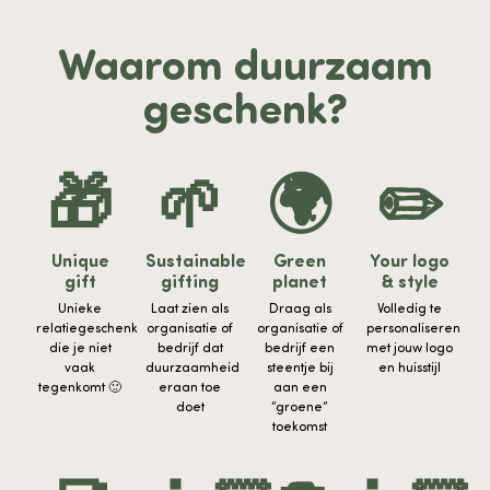
Waarom duurzaam
geschenk?
🎁
🌱
🌍
✏️
Unique
Sustainable
Green
Your logo
gift
gifting
planet
& style
Unieke
Laat zien als
Draag als
Volledig te
relatiegeschenk
organisatie of
organisatie of
personaliseren
die je niet
bedrijf dat
bedrijf een
met jouw logo
vaak
duurzaamheid
steentje bij
en huisstijl
tegenkomt 🙂
eraan toe
aan een
doet
“groene”
toekomst