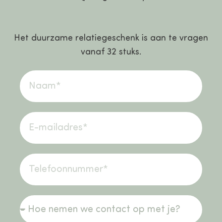
Het duurzame relatiegeschenk is aan te vragen
vanaf 32 stuks.