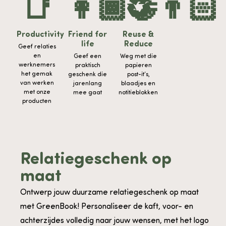
📑
👩🏾‍🤝‍👨🏻
♻️
Productivity
Friend for
Reuse &
life
Reduce
Geef relaties
en
Geef een
Weg met die
werknemers
praktisch
papieren
het gemak
geschenk die
post-it’s,
van werken
jarenlang
blaadjes en
met onze
mee gaat
notitieblokken
producten
Relatiegeschenk op
maat
Ontwerp jouw duurzame relatiegeschenk op maat
met GreenBook! Personaliseer de kaft, voor- en
achterzijdes volledig naar jouw wensen, met het logo