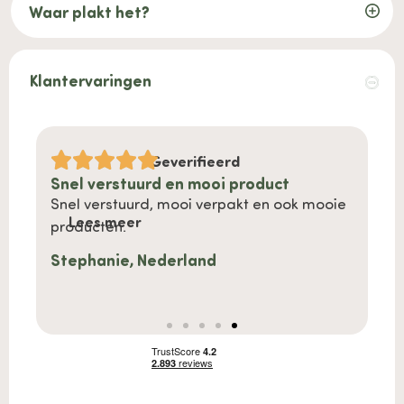
Waar plakt het?
Klantervaringen
Geverifieerd
Snel verstuurd en mooi product
Must
heel
Snel verstuurd, mooi verpakt en ook mooie
We zi
Lees meer
producten.
duurz
Le
in hui
Stephanie, Nederland
Anna