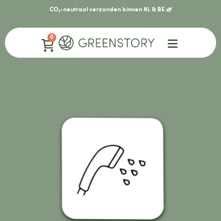
CO₂-neutraal verzonden binnen NL & BE 🌿
0