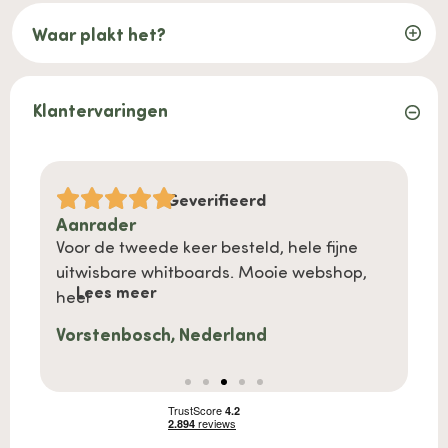
Waar plakt het?
Klantervaringen
Geverifieerd
Aanrader
Handi
en
Voor de tweede keer besteld, hele fijne
Wat e
r,
uitwisbare whitboards. Mooie webshop,
makkel
Lees meer
Le
heel
herpl
Vorstenbosch, Nederland
Mevr