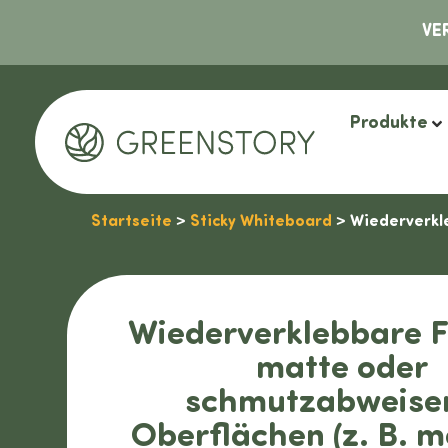
VE
Produkte
Startseite
>
Sticky Whiteboard
> Wiederverkle
Wiederverklebbare Fo
matte oder
schmutzabweise
Oberflächen (z. B. 