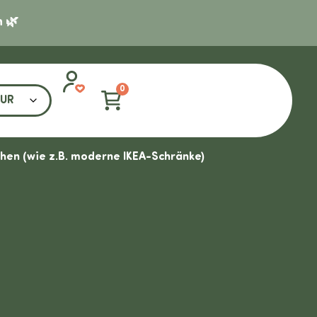
 🌿
0
en (wie z.B. moderne IKEA-Schränke)