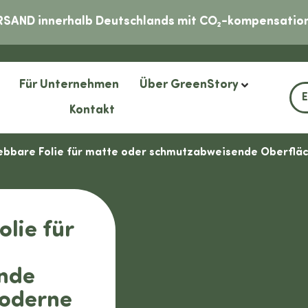
RSAND innerhalb Deutschlands mit CO₂-kompensation
Für Unternehmen
Über GreenStory
Kontakt
bbare Folie für matte oder schmutzabweisende Oberfläch
lie für
nde
moderne