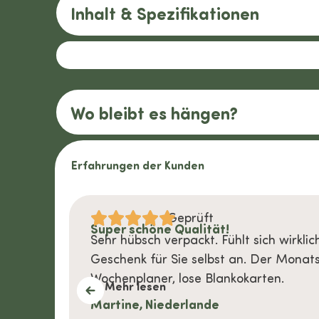
Inhalt & Spezifikationen
Wo bleibt es hängen?
Erfahrungen der Kunden
Geprüft
Sehr empfehlenswert
in
Zum zweiten Mal bestellt, sehr schöne
,
Whiteboards. Schöner Webshop, sehr
benutzerfreundlich und
Mehr lesen
Vorstenbosch, die Niederlande