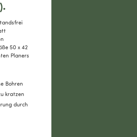
).
standsfrei
att
en
röße 50 x 42
hten Planers
ne Bohren
zu kratzen
arung durch