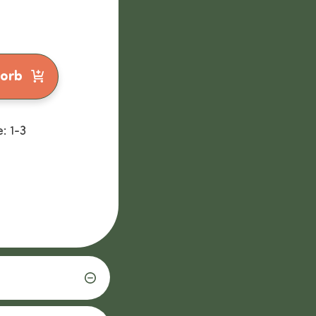
korb
: 1-3