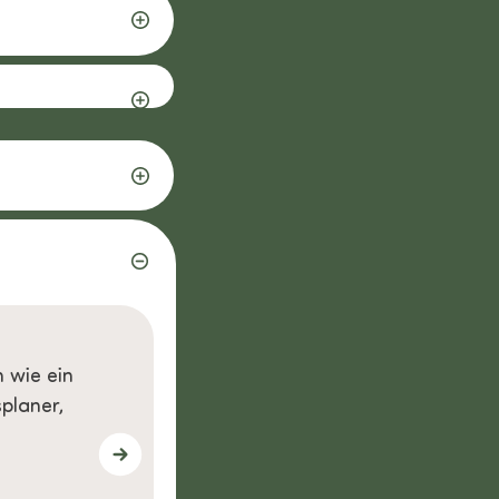
Geprüft
Praktisch, effizient und schön 
 löschbare
Was für schöne Produkte. Es klebt
auch leicht wieder aufzutragen (
wöchentliche und
Mehr lesen
Frau Ramsoedit, Niederlande