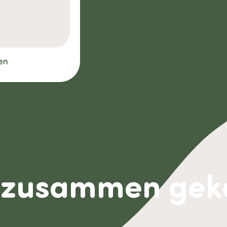
en
 zusammen gek