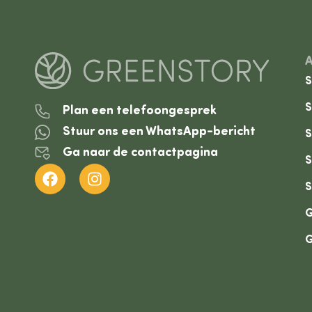
S
S
Plan een telefoongesprek
Stuur ons een WhatsApp-bericht
S
Ga naar de contactpagina
S
S
G
G