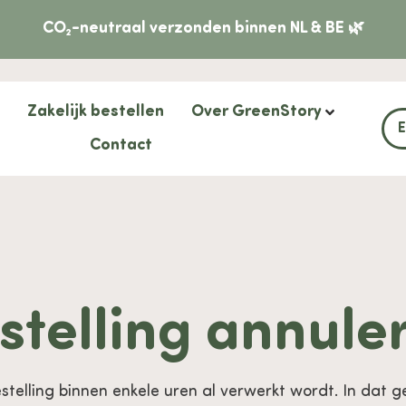
CO₂-neutraal verzonden binnen NL & BE 🌿
Zakelijk bestellen
Over GreenStory
Contact
stelling annule
estelling binnen enkele uren al verwerkt wordt. In dat ge