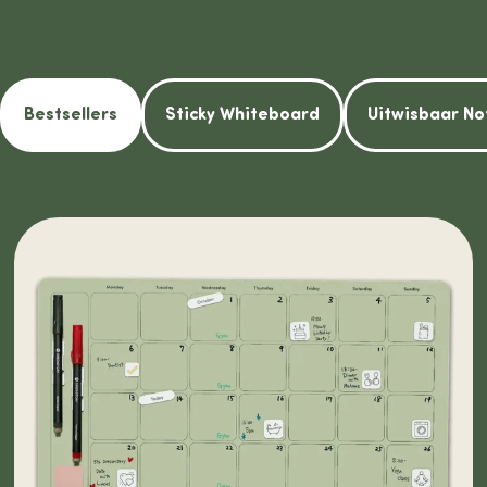
Bestsellers
Sticky Whiteboard
Uitwisbaar No